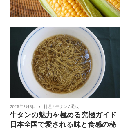
が
誘
う
至
福
の
牛
た
ん
体
験
2026年7月3日
料理
/
牛タン
/
通販
牛タンの魅力を極める究極ガイド
日本全国で愛される味と食感の秘