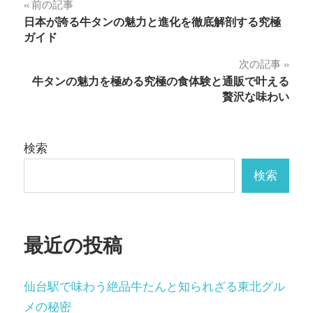
投
前の記事
日本が誇る牛タンの魅力と進化を徹底解剖する究極
稿
ガイド
ナ
次の記事
牛タンの魅力を極める究極の食体験と通販で叶える
ビ
贅沢な味わい
ゲ
ー
検索
シ
検索
ョ
ン
最近の投稿
仙台駅で味わう絶品牛たんと知られざる東北グル
メの秘密