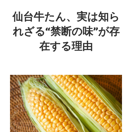
コ
ン
仙台牛たん、実は知ら
テ
れざる“禁断の味”が存
ン
ツ
在する理由
へ
ス
仙
キ
台
ッ
発！
プ
秘
伝
の
味
わ
い