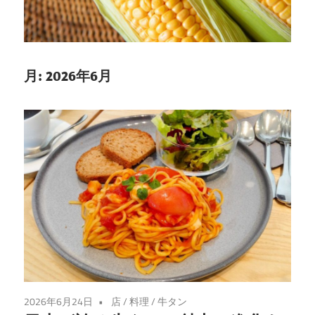
が
誘
う
至
月:
2026年6月
福
の
牛
た
ん
体
験
2026年6月24日
店
/
料理
/
牛タン