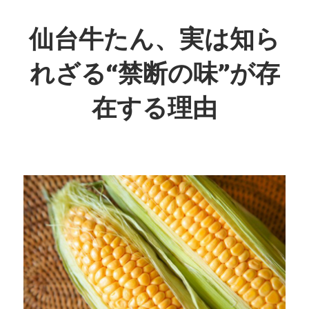
コ
ン
仙台牛たん、実は知ら
テ
れざる“禁断の味”が存
ン
ツ
在する理由
へ
ス
仙
キ
台
ッ
発！
プ
秘
伝
の
味
わ
い