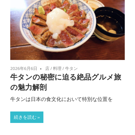
2026年6月6日
店
/
料理
/
牛タン
牛タンの秘密に迫る絶品グルメ旅
の魅力解剖
牛タンは日本の食文化において特別な位置を
続きを読む