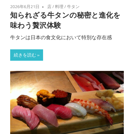
2026年6月21日
店
/
料理
/
牛タン
知られざる牛タンの秘密と進化を
味わう贅沢体験
牛タンは日本の食文化において特別な存在感
続きを読む