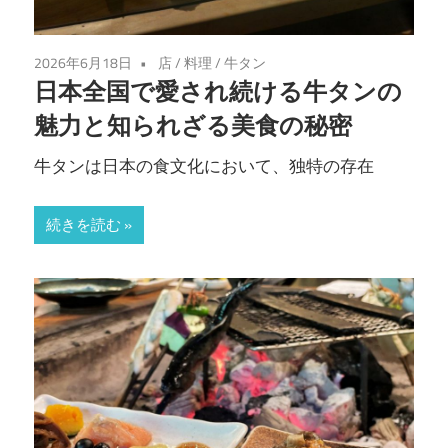
2026年6月18日
店
/
料理
/
牛タン
日本全国で愛され続ける牛タンの
魅力と知られざる美食の秘密
牛タンは日本の食文化において、独特の存在
続きを読む