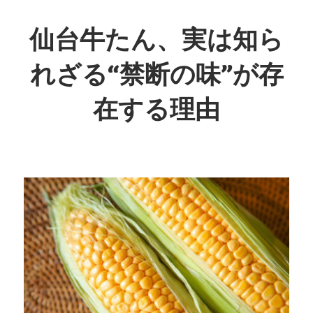
コ
ン
仙台牛たん、実は知ら
テ
れざる“禁断の味”が存
ン
ツ
在する理由
へ
ス
仙
キ
台
ッ
発！
プ
秘
伝
の
味
わ
い