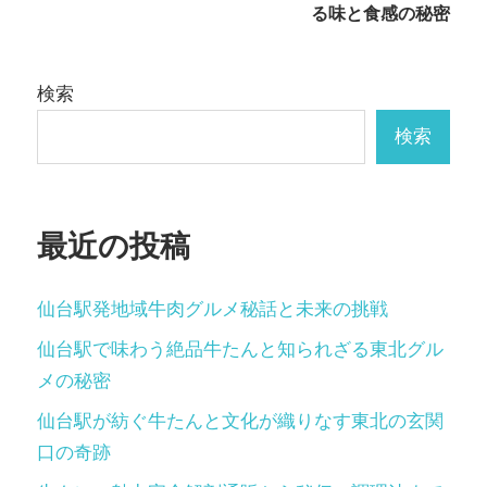
る味と食感の秘密
ビ
ゲ
検索
ー
検索
シ
ョ
ン
最近の投稿
仙台駅発地域牛肉グルメ秘話と未来の挑戦
仙台駅で味わう絶品牛たんと知られざる東北グル
メの秘密
仙台駅が紡ぐ牛たんと文化が織りなす東北の玄関
口の奇跡