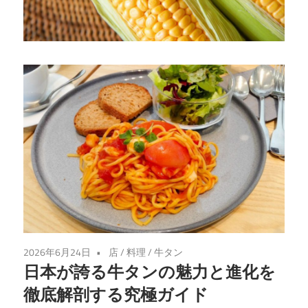
が
誘
う
至
福
の
牛
た
ん
体
験
2026年6月24日
店
/
料理
/
牛タン
日本が誇る牛タンの魅力と進化を
徹底解剖する究極ガイド