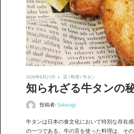
2026年6月21日
店
/
料理
/
牛タン
知られざる牛タンの
投稿者:
Sakuragi
牛タンは日本の食文化において特別な存在感
の一つである。
牛の舌を使った料理は、その