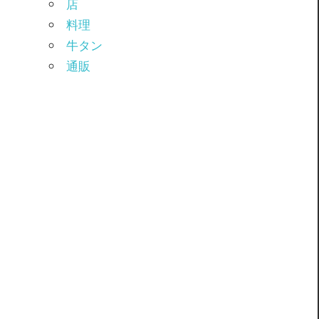
店
料理
牛タン
通販