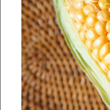
う
至
福
の
牛
た
ん
体
験