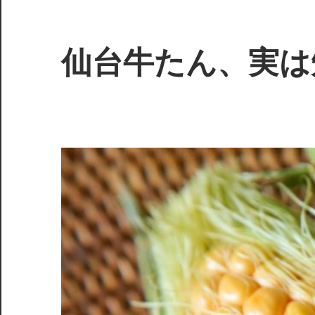
コ
ン
テ
仙台牛たん、実は
ン
ツ
仙
へ
台
ス
発！
キ
秘
ッ
伝
プ
の
味
わ
い
が
誘